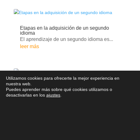
Etapas en la adquisición de un segundo
idioma
El aprendizaje de un segundo idioma es...
leer más
Utilizamos cookies para ofrecerte la mejor experiencia en
nuestra web.
Puedes aprender más sobre qué cookies utilizamos o
Consejos de comunicación empresarial en
desactivarlas en los
ajustes
.
inglés, en momentos de conflicto
Las cosas no siempre salen como...
leer más
« Altres articles