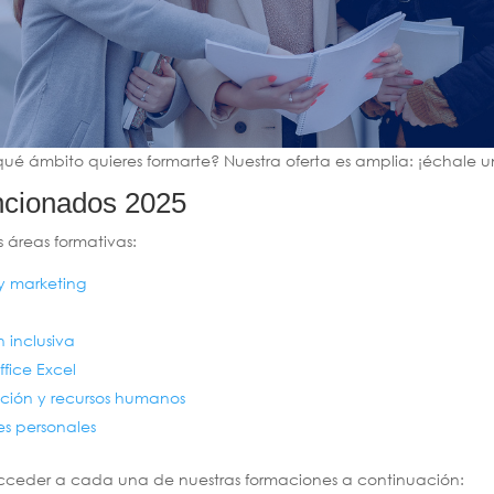
ué ámbito quieres formarte? Nuestra oferta es amplia: ¡échale un
ncionados 2025
 áreas formativas:
y marketing
 inclusiva
ffice Excel
ación y recursos humanos
es personales
cceder a cada una de nuestras formaciones a continuación: