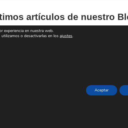
timos artículos de nuestro B
or experiencia en nuestra web.
utilizamos o desactivarlas en los
ajustes
.
Aceptar
Cursos subvencionados 2026 en
FIAC: fórmate y mejora tu perfil
profesional
Cursos subvencionados en FIAC
para trabajadores, autónomos y