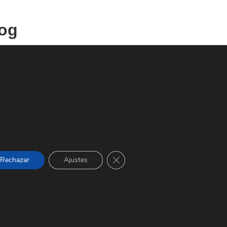
log
Cerrar el banner de cookies RGPD
Rechazar
Ajustes
¿Quieres trabajar en atención al
cliente? ¡Echa un ojo a nuestro
curso subvencionado!
El curso de Atención al cliente,
consumidor o usuario está pensado