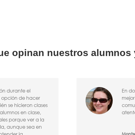
que opinan nuestros alumnos 
ión durante el
En do
a opción de hacer
mejor
ién se hicieron clases
comun
 alumnos en clase,
atent
uales porque ver a la
lla, aunque sea en
ntender la
Monts