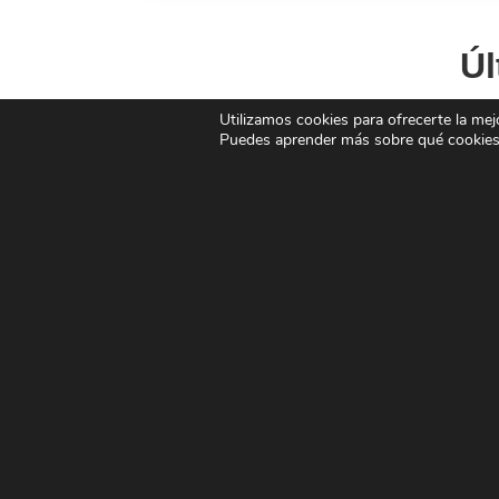
Úl
Utilizamos cookies para ofrecerte la mej
Puedes aprender más sobre qué cookies 
Oferta de cursos subvencionados
2025 en FIAC
Cursos subvencionados en FIAC
para trabajadores, autónomos y