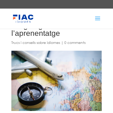
L´adquisició del
llenguatge versus
l’aprenentatge
Trucs i consells sobre idiomes
|
0 comments