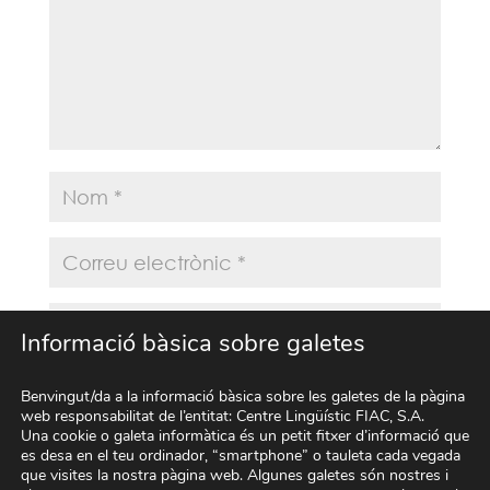
Informació bàsica sobre galetes
Desa el meu nom, correu electrònic i lloc web
Benvingut/da a la informació bàsica sobre les galetes de la pàgina
en aquest navegador per a la pròxima vegada
web responsabilitat de l’entitat: Centre Lingüístic FIAC, S.A.
que comenti.
Una cookie o galeta informàtica és un petit fitxer d’informació que
es desa en el teu ordinador, “smartphone” o tauleta cada vegada
que visites la nostra pàgina web. Algunes galetes són nostres i