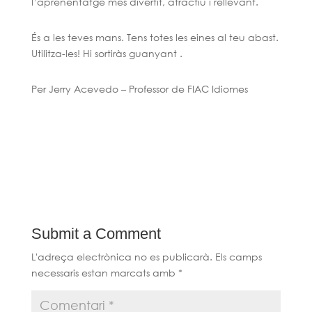
l’aprenentatge més divertit, atractiu i rellevant.
És a les teves mans. Tens totes les eines al teu abast.
Utilitza-les! Hi sortiràs guanyant .
Per Jerry Acevedo – Professor de FIAC Idiomes
Submit a Comment
L'adreça electrònica no es publicarà.
Els camps
necessaris estan marcats amb
*