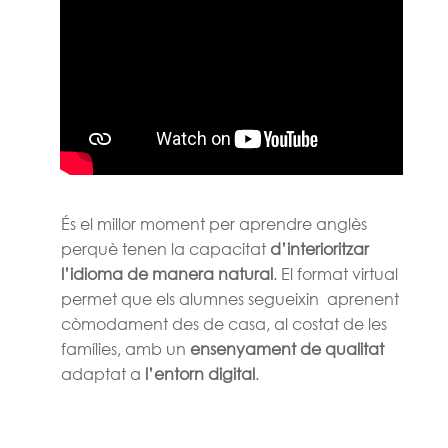
És el millor moment per aprendre anglès
perquè tenen la capacitat
d’interioritzar
l’idioma de manera natural
. El format virtual
permet que els alumnes segueixin aprenent
còmodament des de casa, al costat de les
famílies, amb un
ensenyament de qualitat
adaptat a
l’entorn digital
.