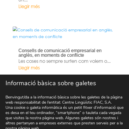
Llegir més
Consells de comunicació empresarial en
anglès, en moments de conflicte
Les coses no sempre surten com volem o...
Llegir més
Informació bàsica sobre galetes
« Altres articles
Benvingut/da a la informació bàsica sobre les galetes de la pàgina
web responsabilitat de l’entitat: Centre Lingüístic FIAC, S.A.
Una cookie o galeta informàtica és un petit fitxer d’informació que
es desa en el teu ordinador, “smartphone” o tauleta cada vegada
que visites la nostra pàgina web. Algunes galetes són nostres i
altres pertanyen a empreses externes que presten serveis per a la
nostra pàgina web.