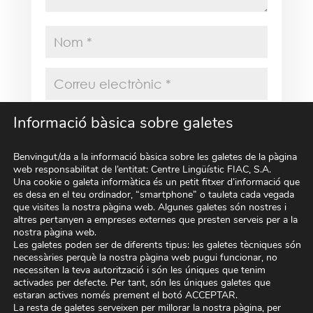
Informació bàsica sobre galetes
Benvingut/da a la informació bàsica sobre les galetes de la pàgina
Desa el meu nom, correu electrònic i lloc
web responsabilitat de l’entitat: Centre Lingüístic FIAC, S.A.
web en aquest navegador per a la pròxima
Una cookie o galeta informàtica és un petit fitxer d’informació que
vegada que comenti.
es desa en el teu ordinador, “smartphone” o tauleta cada vegada
que visites la nostra pàgina web. Algunes galetes són nostres i
altres pertanyen a empreses externes que presten serveis per a la
Submit Comment
nostra pàgina web.
Les galetes poden ser de diferents tipus: les galetes tècniques són
necessàries perquè la nostra pàgina web pugui funcionar, no
necessiten la teva autorització i són les úniques que tenim
activades per defecte. Per tant, són les úniques galetes que
estaran actives només prement el botó ACCEPTAR.
La resta de galetes serveixen per millorar la nostra pàgina, per