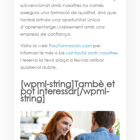
subvencionat amb nosaltres no només
assegura una formació de qualitat, sinó que
també brinda una oportunitat única
d’aprenentatge i creixement amb una
empresa de confiança.
Visita la web
FiacFormacion.com
per
informar-te més o bé
contacta amb nosaltres
i reserva la teva plaça o fes-nos arribar
qualsevol dubte.
[wpml-string]Tambè et
pot interessar[/wpml-
string]